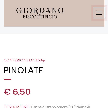
CONFEZIONE DA 150
gr
PINOLATE
€ 6.50
DESCRIZIONE :
Farina di grano tenero “00”, farina di