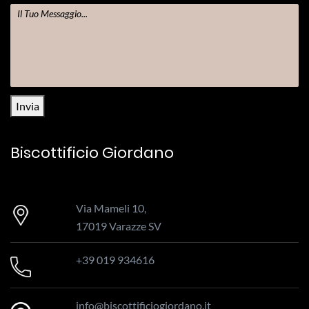
Invia
Biscottificio Giordano
Via Mameli 10,
17019 Varazze SV
+39 019 934616
info@biscottificiogiordano.it