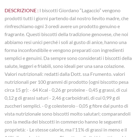
DESCRIZIONE :
I biscotti Giordano “Lagaccio” vengono
prodotti tutti i giorni partendo dal nostro lievito madre, che
rinfreschiamo ogni 3 oredi avere un prodotto genuino e
fragrante. Questi biscotti della tradizione genovese, che noi
abbiamo resi unici perché i soli al gusto di anice, hanno una
forma inconfondibile e vengono preparati con ingredienti
semplici e genuini. Da sempre sono considerati i biscotti della
salute, leggeri e friabili, sono ideali per una sana colazione.
Valori nutrizionali: redatti dalla Dott. ssa Frumento. valori
nutrizionali per 100 grammi di prodotto (ogni biscotto pesa
circa 15 gr): - 64 Kcal - 0,26 gr proteine - 0,45 g grassi, di cui
0,12 g di grassi saturi - 2,46 g carboidrati, di cui 0,99 g di
zuccheri semplici. - 0 g colesterolo - 0,05 g fibre dal punto di
vista nutrizionale sono biscotti molto salutari; comparandoli
con la media dei biscotti in commercio hanno le seguenti
proprietà: - Le stesse calorie, ma l'11% di grassi in meno e il