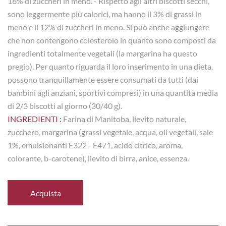
16% di zuccheri in meno. - Rispetto agli altri biscotti secchi,
sono leggermente più calorici, ma hanno il 3% di grassi in
meno e il 12% di zuccheri in meno. Si può anche aggiungere
che non contengono colesterolo in quanto sono composti da
ingredienti totalmente vegetali (la margarina ha questo
pregio). Per quanto riguarda il loro inserimento in una dieta,
possono tranquillamente essere consumati da tutti (dai
bambini agli anziani, sportivi compresi) in una quantità media
di 2/3 biscotti al giorno (30/40 g).
INGREDIENTI :
Farina di Manitoba, lievito naturale,
zucchero, margarina (grassi vegetale, acqua, oli vegetali, sale
1%, emulsionanti E322 - E471, acido citrico, aroma,
colorante, b-carotene), lievito di birra, anice, essenza.
Acquista