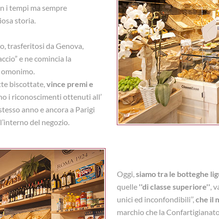
on i tempi ma sempre
iosa storia.
o, trasferitosi da Genova,
accio” e ne comincia la
uo omonimo.
ette biscottate,
vince premi e
no i riconoscimenti ottenuti all’
stesso anno e ancora a Parigi
l’interno del negozio.
Oggi,
siamo tra le botteghe lig
quelle
''di classe superiore''
, 
unici ed inconfondibili’’,
che il 
marchio che la Confartigianato