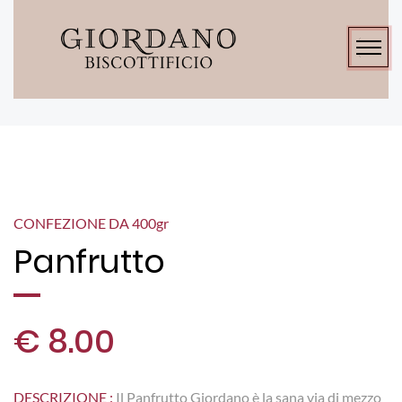
CONFEZIONE DA 400
gr
Panfrutto
€ 8.00
DESCRIZIONE :
Il Panfrutto Giordano è la sana via di mezzo